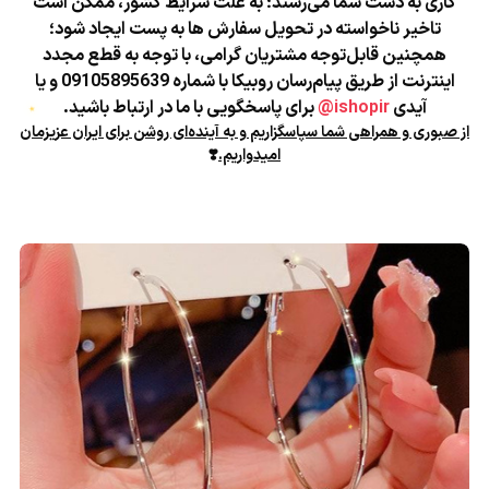
کاری به دست شما می‌رسند؛
به علت شرایط کشور، ممکن است
تاخیر ناخواسته در تحویل سفارش ها به پست ایجاد شود؛
همچنین قابل‌توجه مشتریان گرامی، با توجه به قطع مجدد
اینترنت از طریق پیام‌رسان روبیکا با شماره 09105895639 و یا
آیدی
ishopir@
برای پاسخگویی با ما در ارتباط باشید.
از صبوری و همراهی شما سپاسگزاریم و به آینده‌ای روشن برای ایران عزیزمان
امیدواریم.
❣️
★
★