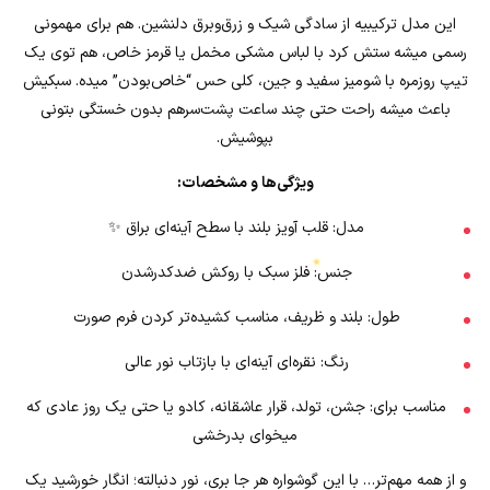
این مدل ترکیبیه از سادگی شیک و زرق‌وبرق دلنشین. هم برای مهمونی
رسمی میشه ستش کرد با لباس مشکی مخمل یا قرمز خاص، هم توی یک
تیپ روزمره با شومیز سفید و جین، کلی حس “خاص‌بودن” میده. سبکیش
باعث میشه راحت حتی چند ساعت پشت‌سرهم بدون خستگی بتونی
بپوشیش.
ویژگی‌ها و مشخصات:
مدل: قلب آویز بلند با سطح آینه‌ای براق ✨
جنس: فلز سبک با روکش ضدکدرشدن
طول: بلند و ظریف، مناسب کشیده‌تر کردن فرم صورت
رنگ: نقره‌ای آینه‌ای با بازتاب نور عالی
مناسب برای: جشن، تولد، قرار عاشقانه، کادو یا حتی یک روز عادی که
میخوای بدرخشی
★
و از همه مهم‌تر… با این گوشواره هر جا بری، نور دنبالته؛ انگار خورشید یک