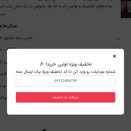
به‌اندازه‌ای کلاسیک و لوکس است که چه بخواهی با یک لباس شب اب
می‌
ویژگی‌ها 
جنس پایه: استیل ضد
برند: ZARA – طراحی لوکس و معتبر
×
سنگ‌ها: شفاف با تراش ج
تخفیف ویژه اولین خرید! 🎉
شماره موبایلت رو وارد کن تا کد تخفیف ویژه برات ارسال بشه
سبک: کلاسیک و رسمی با قابل
ضدحساسیت و منا
دریافت کد تخفیف
این گوشواره‌ها مثل جملات پایانی یک شعر عاشقانه‌اند؛ کوتا
★