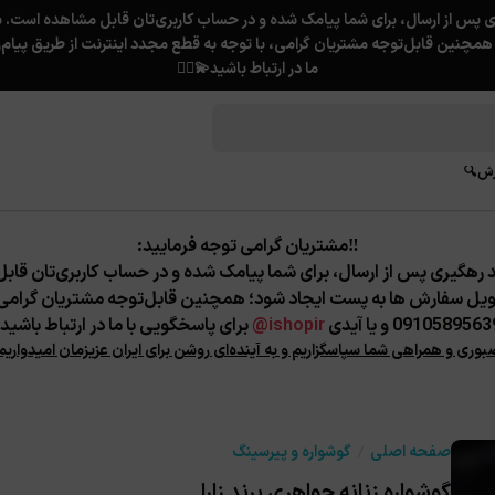
ما در ارتباط باشید💫❤️‍🔥
رش🔍
★
‼️مشتریان گرامی توجه فرمایید:
ویل سفارش ها به پست ایجاد شود؛
همچنین قابل‌توجه مشتریان گرامی، ب
091058956 و یا آیدی
ishopir@
برای پاسخگویی با ما در ارتباط باشید.
صبوری و همراهی شما سپاسگزاریم و به آینده‌ای روشن برای ایران عزیزمان امیدواریم
صفحه اصلی
گوشواره و پیرسینگ
گوشواره زنانه جواهری برند زارا