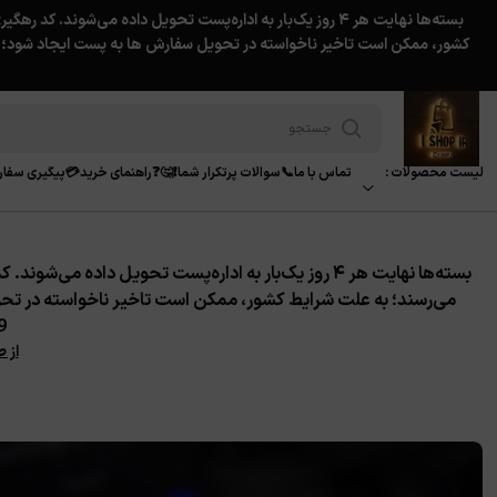
لیست محصولات :
تماس با ما📞
سوالات پرتکرار شما❗️🤔❓
راهنمای خرید💳
پیگیری سفا
می‌رسند؛
به علت شرایط کشور، ممکن است تاخیر ناخواسته در تح
39
از 