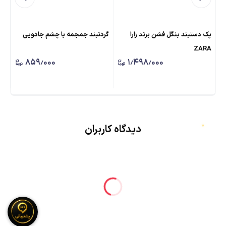
پک دستبند بنگل فشن برند زارا
گردنبند جمجمه با چشم جادویی
گرد
ZARA
قرم
۸۵۹٫۰۰۰
۱٫۴۹۸٫۰۰۰
دیدگاه کاربران
★