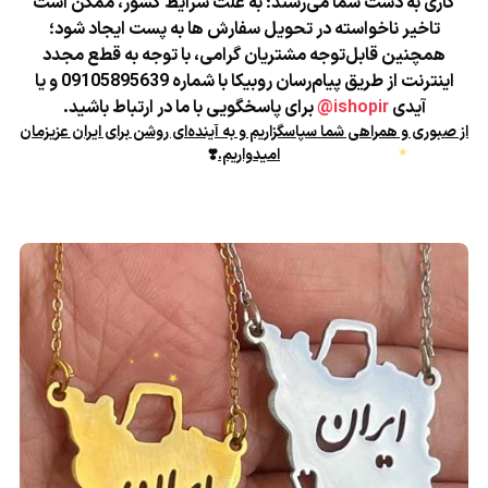
کاری به دست شما می‌رسند؛
به علت شرایط کشور، ممکن است
★
تاخیر ناخواسته در تحویل سفارش ها به پست ایجاد شود؛
همچنین قابل‌توجه مشتریان گرامی، با توجه به قطع مجدد
اینترنت از طریق پیام‌رسان روبیکا با شماره 09105895639 و یا
آیدی
ishopir@
برای پاسخگویی با ما در ارتباط باشید.
از صبوری و همراهی شما سپاسگزاریم و به آینده‌ای روشن برای ایران عزیزمان
امیدواریم.
❣️
★
★
★
★