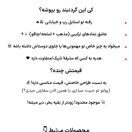
کی این گردنبند رو بپوشه؟
رفته تو استایل رپ و خیابانی
🎤🔥
عاشق نمادهای ترکیبی (مذهب + اسلحه/چاقو)
⚔️✝️
میخواد یه چیز خاص تو مهمونی‌ها یا جلوی دوستاش داشته باشه
💀
هدیه به کسی که سلیقهٔ تاریک/متفاوت داره
🖤
قیمتش چنده؟
به نسبت طراحی خاصش، قیمت مناسبی داره!
💰
(پولتو تو جیبت میذاری یا همین الان سفارش میدی؟)
🚀
موجود محدود! زودتر از بقیه بخر، دیر میشه!
محصولات مرتبط 👇