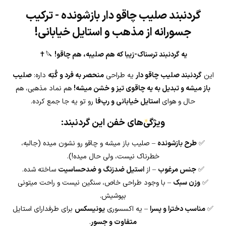
گردنبند صلیب چاقو دار بازشونده - ترکیب
جسورانه از مذهب و استایل خیابانی!
یه گردنبند ترسناک-زیبا که هم صلیبه، هم چاقو!
🔪✝️
این
گردنبند صلیب چاقو دار
یه طراحی
منحصر به فرد و گُتِه
داره:
صلیب
باز میشه و تبدیل به یه چاقوی تیز و خشن میشه!
هم نماد مذهبی، هم
حال و هوای
استایل خیابانی و رپ‌فا
رو تو یه جا جمع کرده.
ویژگی‌های خفن این گردنبند:
✅
طرح بازشونده
– صلیب باز میشه و چاقو رو نشون میده (جالبه،
خطرناک نیست، ولی حال میده!).
★
✅
جنس مرغوب
– از
استیل ضدزنگ و ضدحساسیت
ساخته شده.
✅
وزن سبک
– با وجود طراحی خاص، سنگین نیست و راحت میتونی
بپوشیش.
✅
مناسب دخترا و پسرا
– یه اکسسوری
یونیسکس
برای طرفدارای استایل
متفاوت و جسور
.