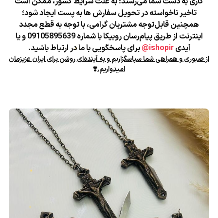
کاری به دست شما می‌رسند؛
به علت شرایط کشور، ممکن است
تاخیر ناخواسته در تحویل سفارش ها به پست ایجاد شود؛
همچنین قابل‌توجه مشتریان گرامی، با توجه به قطع مجدد
اینترنت از طریق پیام‌رسان روبیکا با شماره 09105895639 و یا
آیدی
ishopir@
برای پاسخگویی با ما در ارتباط باشید.
از صبوری و همراهی شما سپاسگزاریم و به آینده‌ای روشن برای ایران عزیزمان
امیدواریم.
❣️
★
★