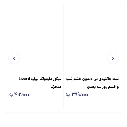
ست جاکلیدی بی دندون خشم شب
فیگور مارمولک لیزارد Lizard
گرد
و خشم روز سه بعدی
متحرک
ستا
۴۱۲٫۰۰۰
۳۹۹٫۰۰۰