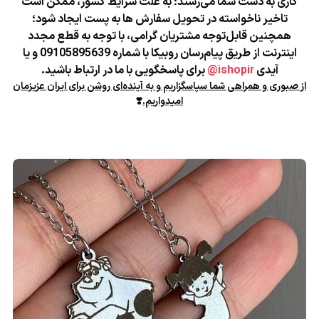
کاری به دست شما می‌رسند؛
به علت شرایط کشور، ممکن است
تاخیر ناخواسته در تحویل سفارش ها به پست ایجاد شود؛
همچنین قابل‌توجه مشتریان گرامی، با توجه به قطع مجدد
اینترنت از طریق پیام‌رسان روبیکا با شماره 09105895639 و یا
آیدی
ishopir@
برای پاسخگویی با ما در ارتباط باشید.
از صبوری و همراهی شما سپاسگزاریم و به آینده‌ای روشن برای ایران عزیزمان
امیدواریم.
❣️
★