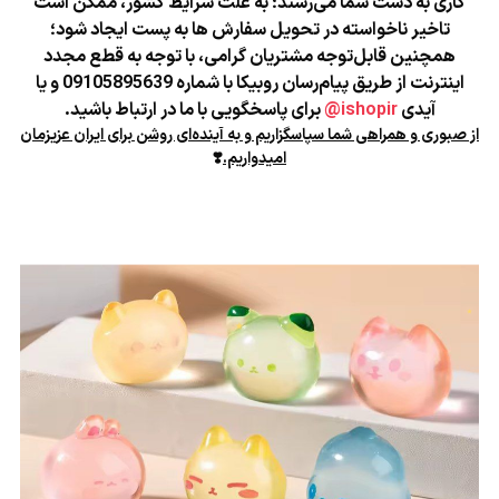
کاری به دست شما می‌رسند؛
به علت شرایط کشور، ممکن است
تاخیر ناخواسته در تحویل سفارش ها به پست ایجاد شود؛
همچنین قابل‌توجه مشتریان گرامی، با توجه به قطع مجدد
اینترنت از طریق پیام‌رسان روبیکا با شماره 09105895639 و یا
آیدی
ishopir@
برای پاسخگویی با ما در ارتباط باشید.
از صبوری و همراهی شما سپاسگزاریم و به آینده‌ای روشن برای ایران عزیزمان
امیدواریم.
❣️
★
★