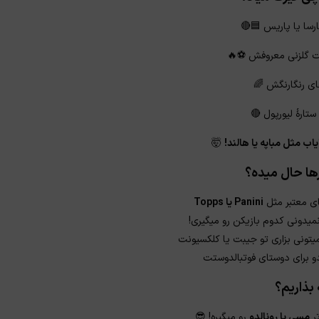
ارسا یا پاریس 🟦🔴
ت گلزنی معروفش ⚽🔥
ای رنگارنگش 🌈
ستارهٔ لیورپول 🔴
★
یاب مثل مباپه یا هالند!
🤯
رها حال میده؟
ی معتبر مثل
Panini یا Topps
نمیدونی کدوم بازیکن رو میگیری!
تونی بزاری تو جیبت یا کلکسیونت
و برای دوستای فوتبالدوستت
بذاریم؟
ر
مسی یا رونالدو
رو میگیره! 😎