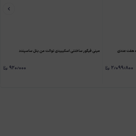
ه هفت عددی
مینی فیگور ساختنی اسکیبیدی توالت من بتل ساسپندد
۹۲۰٫۰۰۰
۲٫۰۹۹٫۸۰۰