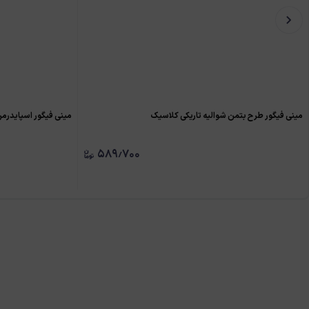
مینی فیگور طرح بتمن شوالیه تاریکی کلاسیک
مینی فیگور اسپایدرمن
★
★
۵۸۹٫۷۰۰