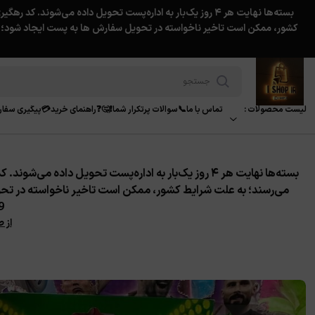
لیست محصولات :
تماس با ما📞
سوالات پرتکرار شما❗️🤔❓
راهنمای خرید💳
پیگیری سفا
می‌رسند؛
به علت شرایط کشور، ممکن است تاخیر ناخواسته در تح
39
از 