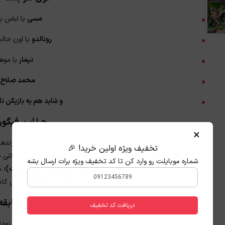
مسی
با لباس ب
رونالدو
با اون حال
نیمار
با موه
محمد صلاح
و شاید هم یه بازیکن نا
چرا این فیگو
×
✔
اورجینال و باکیفیت:
برندها
تخفیف ویژه اولین خرید! 🎉
✔
سورپرایز واقعی:
تا باز نکنی 
شماره موبایلت رو وارد کن تا کد تخفیف ویژه برات ارسال بشه
✔
سایز جمعوجور (۵-۷ سانت):
می
✔
هدیهٔ بینظیر:
بهترین کاد
★
مسابقه 
دریافت کد تخفیف
با رفیقات
شرط ببندید
کی زودت