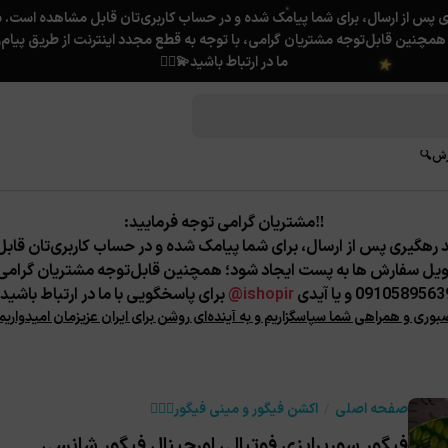
ما در ارتباط باشید💫❤️‍🔥
★
رش🔍
‼️مشتریان گرامی توجه فرمایید:
★
ویل سفارش ها به پست ایجاد شود؛
همچنین قابل‌توجه مشتریان گرامی، ب
091058956 و یا آیدی
ishopir@
برای پاسخگویی با ما در ارتباط باشید.
صبوری و همراهی شما سپاسگزاریم و به آینده‌ای روشن برای ایران عزیزمان امیدواریم
صفحه اصلی
اکشن فیگور و مینی فیگور🦸🏻‍♂️
فیگور سورپرایزی فوتبالی اورجینال فیگور شانسی