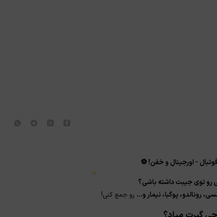
وتبال - اورجینال و خفن! ⚽
ی رو توی جیبت داشته باشی؟
ی، رونالدو، پوگبا، نیمار و...
رو جمع کنی!
چی گیرت میاد؟