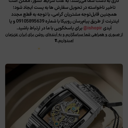
کاری به دست شما می‌رسند؛
به علت شرایط کشور، ممکن است
تاخیر ناخواسته در تحویل سفارش ها به پست ایجاد شود؛
همچنین قابل‌توجه مشتریان گرامی، با توجه به قطع مجدد
★
اینترنت از طریق پیام‌رسان روبیکا با شماره 09105895639 و یا
آیدی
ishopir@
برای پاسخگویی با ما در ارتباط باشید.
از صبوری و همراهی شما سپاسگزاریم و به آینده‌ای روشن برای ایران عزیزمان
امیدواریم.
❣️
★