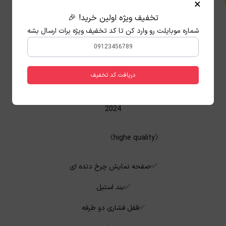
×
تخفیف ویژه اولین خرید! 🎉
شماره موبایلت رو وارد کن تا کد تخفیف ویژه برات ارسال بشه
BIN BOND
دریافت کد تخفیف
♤TRENDY STYLE
2024
《highe quality》
✅صفحه نمایش چرخ دنده ای
✅بند استیل
✅قفل فشاری دو طرفه