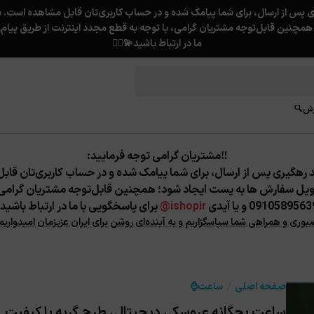
ما در ارتباط باشید💫❤️‍🔥
رش🔍
‼️مشتریان گرامی توجه فرمایید:
ویل سفارش ها به پست ایجاد شود؛
همچنین قابل‌توجه مشتریان گرامی، ب
091058956 و یا آیدی
ishopir@
برای پاسخگویی با ما در ارتباط باشید.
صبوری و همراهی شما سپاسگزاریم و به آینده‌ای روشن برای ایران عزیزمان امیدواریم
صفحه اصلی
ساعت⌚️
ساعت بچگانه عروسکی دیجیتالی طرح گربه با کیفیت