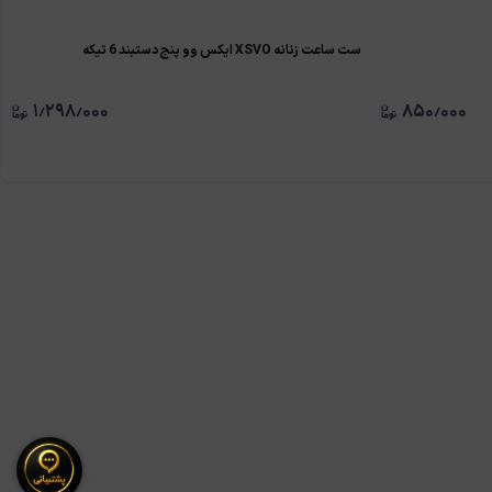
ست ساعت زنانه XSVO ایکس وو پنج دستبند 6 تیکه
۱٫۲۹۸٫۰۰۰
۸۵۰٫۰۰۰