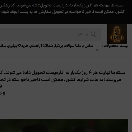
★
لیست محصولات :
تماس با ما📞
سوالات پرتکرار شما❗️🤔❓
راهنمای خرید💳
پیگیری سفا
می‌رسند؛
به علت شرایط کشور، ممکن است تاخیر ناخواسته در تح
★
39
از 