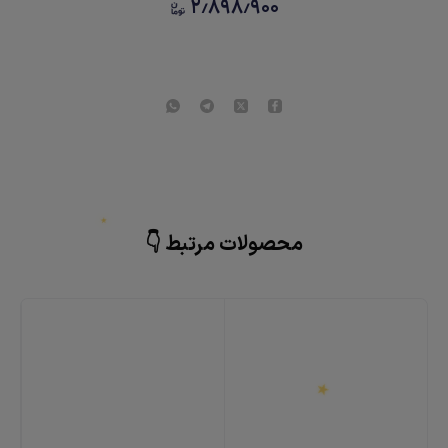
۲٫۸۹۸٫۹۰۰
محصولات مرتبط 👇
★