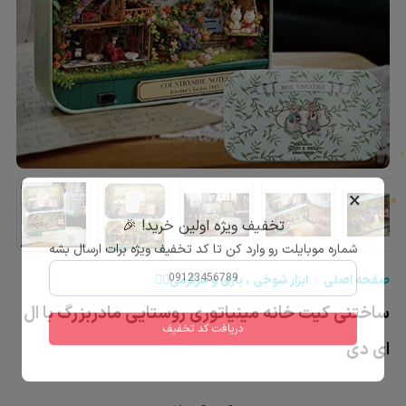
★
★
×
تخفیف ویژه اولین خرید! 🎉
شماره موبایلت رو وارد کن تا کد تخفیف ویژه برات ارسال بشه
صفحه اصلی
ابزار شوخی ، بازی و سرگرمی🤹‍♂️
★
ساختنی کیت خانه مینیاتوری روستایی مادربزرگ با ال
دریافت کد تخفیف
ای دی