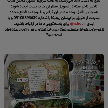
کاری به دست شما می‌رسند؛
به علت شرایط کشور، ممکن است
تاخیر ناخواسته در تحویل سفارش ها به پست ایجاد شود؛
همچنین قابل‌توجه مشتریان گرامی، با توجه به قطع مجدد
اینترنت از طریق پیام‌رسان روبیکا با شماره 09105895639 و یا
آیدی
ishopir@
برای پاسخگویی با ما در ارتباط باشید.
از صبوری و همراهی شما سپاسگزاریم و به آینده‌ای روشن برای ایران عزیزمان
امیدواریم.
❣️
★