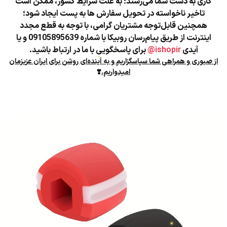
کاری به دست شما می‌رسند؛
به علت شرایط کشور، ممکن است
تاخیر ناخواسته در تحویل سفارش ها به پست ایجاد شود؛
همچنین قابل‌توجه مشتریان گرامی، با توجه به قطع مجدد
اینترنت از طریق پیام‌رسان روبیکا با شماره 09105895639 و یا
آیدی
ishopir@
برای پاسخگویی با ما در ارتباط باشید.
از صبوری و همراهی شما سپاسگزاریم و به آینده‌ای روشن برای ایران عزیزمان
امیدواریم.
❣️
★