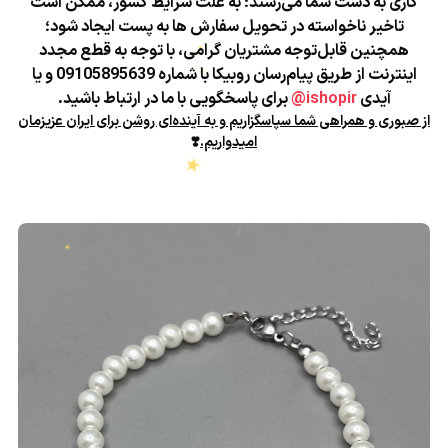
کاری به دست شما می‌رسند؛
به علت شرایط کشور، ممکن است
تاخیر ناخواسته در تحویل سفارش ها به پست ایجاد شود؛
همچنین قابل‌توجه مشتریان گرامی، با توجه به قطع مجدد
اینترنت از طریق پیام‌رسان روبیکا با شماره 09105895639 و یا
آیدی
ishopir@
برای پاسخگویی با ما در ارتباط باشید.
★
از صبوری و همراهی شما سپاسگزاریم و به آینده‌ای روشن برای ایران عزیزمان
★
امیدواریم.
❣️
★
★