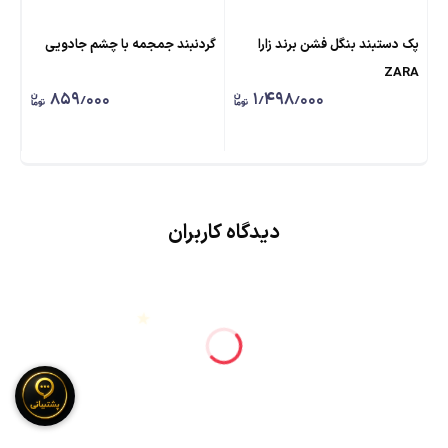
پک دستبند بنگل فشن برند زارا
گردنبند جمجمه با چشم جادویی
گرد
ZARA
قرم
۸۵۹٫۰۰۰
۱٫۴۹۸٫۰۰۰
دیدگاه کاربران