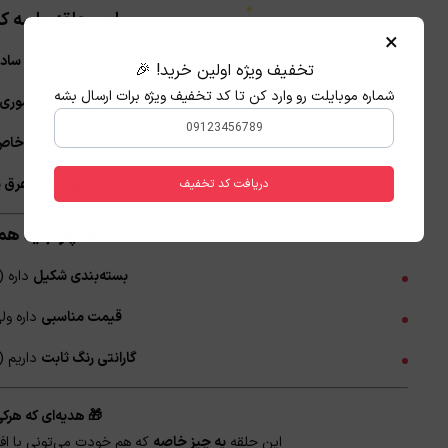
این حلقه واسه ک
×
کسایی که حلقه ساد
تخفیف ویژه اولین خرید! 🎉
شماره موبایلت رو وارد کن تا کد تخفیف ویژه برات ارسال بشه
طرفداران اکسسوری‌
کسانی که می‌خوان یه هدیه خا
ورزشکارها و افرادی که زیاد عرق 
دریافت کد تخفیف
🔥 چرا باید ه
★
بسته‌بندی شکیل
داره (
قیمت مناسبی
داره ول
گارانتی رنگ ثابت
داریم (
🎁 هدیه‌ای که هرکی
این حلقه
یه چیز خاصه
که هم خودت می‌تونی با افت