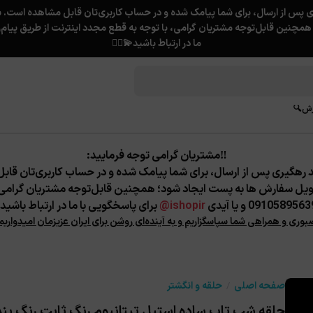
ما در ارتباط باشید💫❤️‍🔥
رش🔍
‼️مشتریان گرامی توجه فرمایید:
ویل سفارش ها به پست ایجاد شود؛
همچنین قابل‌توجه مشتریان گرامی، ب
091058956 و یا آیدی
ishopir@
برای پاسخگویی با ما در ارتباط باشید.
صبوری و همراهی شما سپاسگزاریم و به آینده‌ای روشن برای ایران عزیزمان امیدواریم
صفحه اصلی
حلقه و انگشتر
حلقه شب تاب ساده استیل تیتانیوم رنگ ثابت رنگ بن