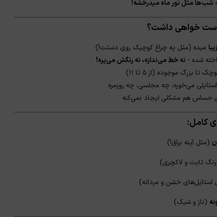
ه
شب‌ها مثل نور ماه میدرخشه!
★
دوست خواهی داشت؟
یبا
میده (مثل یه چراغ کوچیک روی دستت!)
ته شده -
نه خط می‌ندازه، نه رنگش می‌پره!
 تا بزرگ موجوده (از ۵ تا ۱۱)
ستایلی می‌خوره، چه مجلسی، چه روزمره
 حساس هم مشکلی ایجاد نمی‌کنه
ی کامل:
ن
(مثل آینه براق!)
نگ ثابت و لاکچری)
تایل‌های خشن و مردانه)
نه
(ناز و شیک)