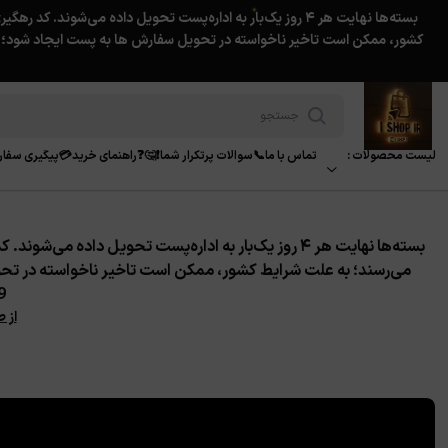
★
لیست محصولات :
تماس با ما📞
سوالات پرتکرار شما❗️🤔❓
راهنمای خرید💳
پیگیری سفا
می‌رسند؛
به علت شرایط کشور، ممکن است تاخیر ناخواسته در تح
39
از 