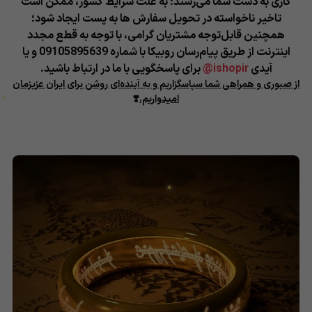
کاری به دست شما می‌رسند؛
به علت شرایط کشور، ممکن است
تاخیر ناخواسته در تحویل سفارش ها به پست ایجاد شود؛
همچنین قابل‌توجه مشتریان گرامی، با توجه به قطع مجدد
اینترنت از طریق پیام‌رسان روبیکا با شماره 09105895639 و یا
آیدی
ishopir@
برای پاسخگویی با ما در ارتباط باشید.
از صبوری و همراهی شما سپاسگزاریم و به آینده‌ای روشن برای ایران عزیزمان
امیدواریم.
❣️
★