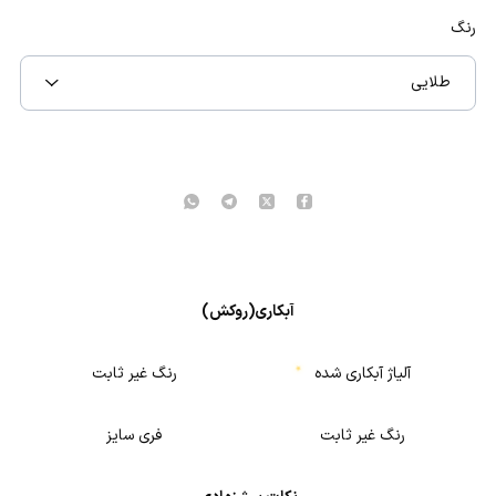
رنگ
طلایی
آبکاری(روکش)
آلیاژ آبکاری شده
رنگ غیر ثابت
رنگ غیر ثابت
فری سایز
★