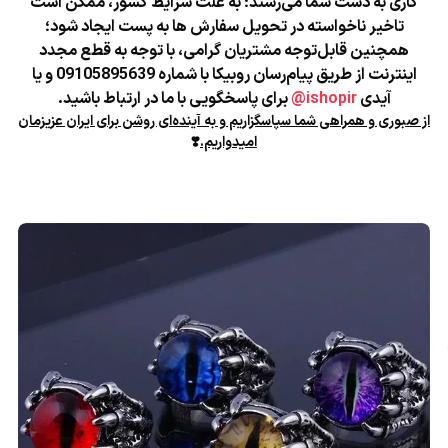
کاری به دست شما می‌رسند؛
به علت شرایط کشور، ممکن است
تاخیر ناخواسته در تحویل سفارش ها به پست ایجاد شود؛
همچنین قابل‌توجه مشتریان گرامی، با توجه به قطع مجدد
اینترنت از طریق پیام‌رسان روبیکا با شماره 09105895639 و یا
آیدی
ishopir@
برای پاسخگویی با ما در ارتباط باشید.
از صبوری و همراهی شما سپاسگزاریم و به آینده‌ای روشن برای ایران عزیزمان
امیدواریم.
❣️
★