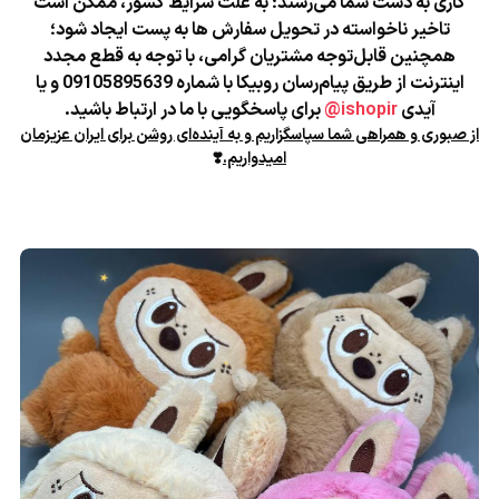
کاری به دست شما می‌رسند؛
به علت شرایط کشور، ممکن است
تاخیر ناخواسته در تحویل سفارش ها به پست ایجاد شود؛
★
همچنین قابل‌توجه مشتریان گرامی، با توجه به قطع مجدد
اینترنت از طریق پیام‌رسان روبیکا با شماره 09105895639 و یا
آیدی
ishopir@
برای پاسخگویی با ما در ارتباط باشید.
از صبوری و همراهی شما سپاسگزاریم و به آینده‌ای روشن برای ایران عزیزمان
امیدواریم.
❣️
★
★